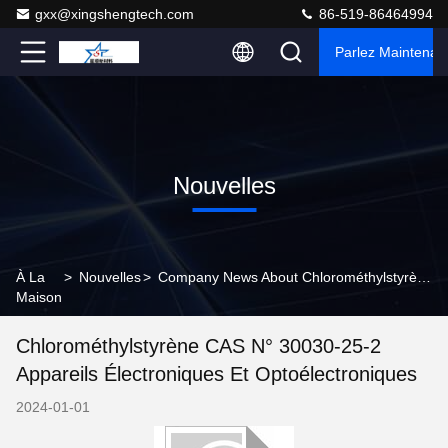
gxx@xingshengtech.com
86-519-86464994
Parlez Maintenant
Nouvelles
À La
>
Nouvelles
>
Company News About Chlorométhylstyrène CAS n° 30030-25-2 Appareils électroniques et optoélectroniques
Maison
Chlorométhylstyrène CAS N° 30030-25-2
Appareils Électroniques Et Optoélectroniques
2024-01-01