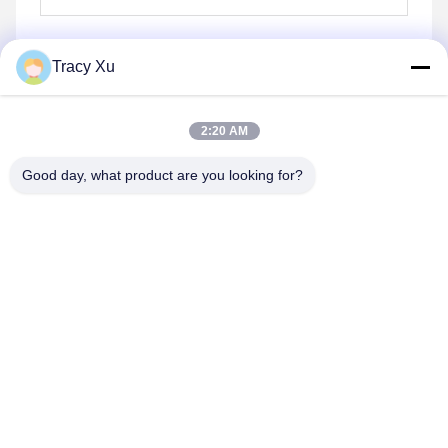
Tracy Xu
Envoyer
2:20 AM
Good day, what product are you looking for?
Shandong Xingshun New Material Co., Ltd.
gxx@xingshengtech.com
86-519-86464994
Rue Miaoqiao, district de Wujin, ville de Changzhou,
province du Jiangsu, République populaire de Chine