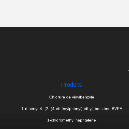
Produits
Chlorure de vinylbenzyle
1-éthényl-4- [2- (4-éthénylphényl) éthyl] benzène BVPE
1-chlorométhyl naphtalène