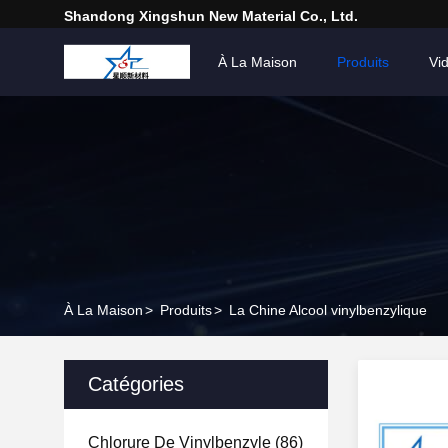
Shandong Xingshun New Material Co., Ltd.
À La Maison
Produits
Vi
À La Maison
>
Produits
>
La Chine Alcool vinylbenzylique
Catégories
Chlorure De Vinylbenzyle
(86)