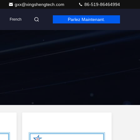
gxx@xingshengtech.com
86-519-86464994
Parlez Maintenant.
French