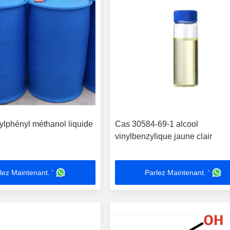
ylphényl méthanol liquide
Cas 30584-69-1 alcool
vinylbenzylique jaune clair
lez Maintenant. '
Parlez Maintenant. '