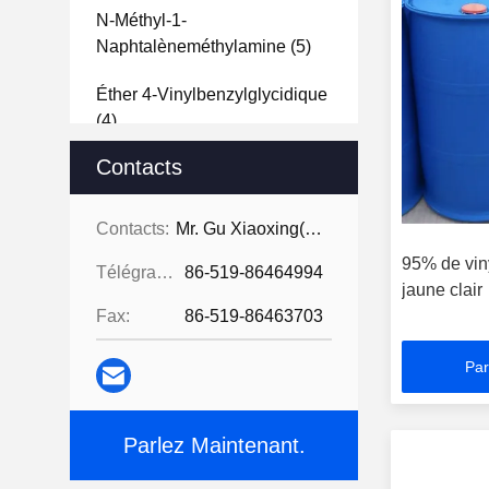
N-Méthyl-1-
Naphtalèneméthylamine
(5)
Éther 4-Vinylbenzylglycidique
(4)
Contacts
2-Bromonaphtalène
(5)
Acide 6-Bromo-2-Naphtoïque
Contacts:
Mr. Gu Xiaoxing( For Chinese Business)
(4)
95% de vin
Télégramme:
86-519-86464994
jaune clair
6-Bromo-2-Naphtoate De
Fax:
86-519-86463703
Méthyle
(6)
Anhydride 4-Bromophtalique
Par
(6)
2,7-Dihydroxy-9-Fluorénone
Parlez Maintenant.
(7)