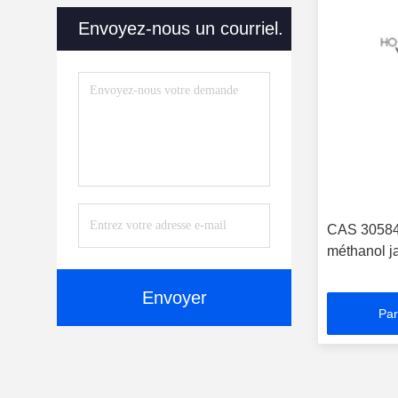
1-Acétonaphtone
(6)
Envoyez-nous un courriel.
1-Vinylnaphthalene
(2)
Dl-1- (1-Naphtyl) Éthylamine
(5)
Chlorure De 1-Naphtoyle
(5)
CAS 30584-
méthanol ja
Envoyer
Par