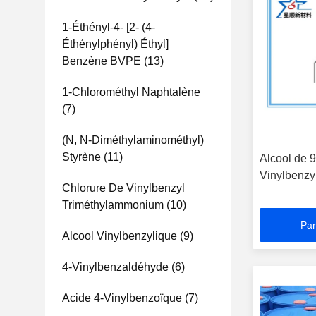
1-Éthényl-4- [2- (4-
Éthénylphényl) Éthyl]
Benzène BVPE
(13)
1-Chlorométhyl Naphtalène
(7)
(N, N-Diméthylaminométhyl)
Styrène
(11)
Alcool de
Vinylbenzy
Chlorure De Vinylbenzyl
Triméthylammonium
(10)
Par
Alcool Vinylbenzylique
(9)
4-Vinylbenzaldéhyde
(6)
Acide 4-Vinylbenzoïque
(7)