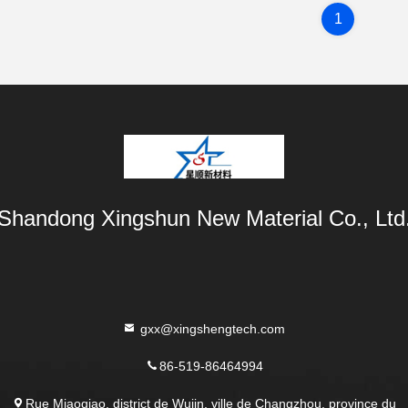
1
Shandong Xingshun New Material Co., Ltd
gxx@xingshengtech.com
86-519-86464994
Rue Miaoqiao, district de Wujin, ville de Changzhou, province du