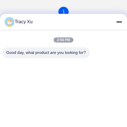
1
Tracy Xu
2:56 PM
Good day, what product are you looking for?
Shandong Xingshun New Material Co., Ltd.
gxx@xingshengtech.com
86-519-86464994
Rue Miaoqiao, district de Wujin, ville de Changzhou,
province du Jiangsu, République populaire de Chine