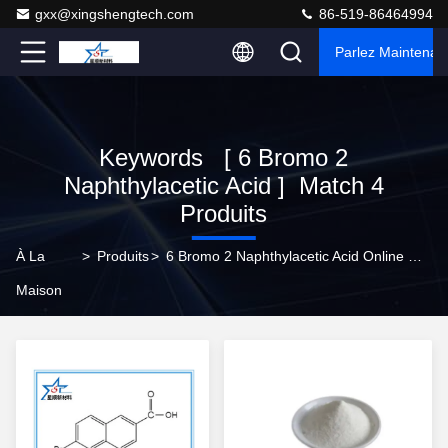
gxx@xingshengtech.com
86-519-86464994
Parlez Maintenant
Keywords [ 6 Bromo 2
Naphthylacetic Acid ] Match 4
Produits
À La
>
Produits
>
6 Bromo 2 Naphthylacetic Acid Online Manufacturer
Maison