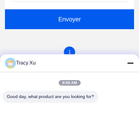
Envoyer
1
Tracy Xu
8:06 AM
Good day, what product are you looking for?
Shandong Xingshun New Material Co., Ltd.
gxx@xingshengtech.com
86-519-86464994