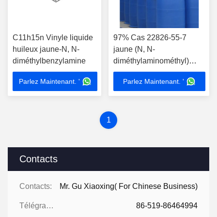
C11h15n Vinyle liquide
97% Cas 22826-55-7
huileux jaune-N, N-
jaune (N, N-
diméthylbenzylamine
diméthylaminométhyl)
styrène
Parlez Maintenant. '
Parlez Maintenant. '
1
Contacts
Contacts:
Mr. Gu Xiaoxing( For Chinese Business)
Télégramme:
86-519-86464994