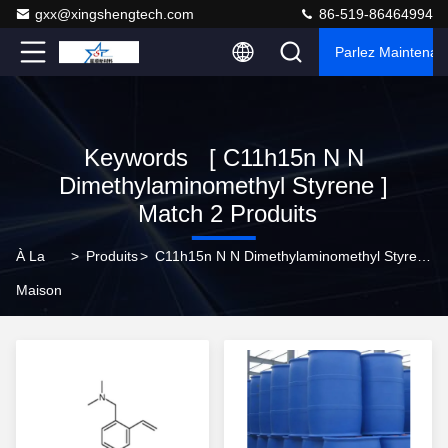
gxx@xingshengtech.com
86-519-86464994
Parlez Maintenant
Keywords [ C11h15n N N
Dimethylaminomethyl Styrene ]
Match 2 Produits
À La
>
Produits
>
C11h15n N N Dimethylaminomethyl Styrene Online Manufacturer
Maison