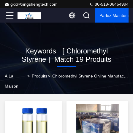
gxx@xingshengtech.com
86-519-86464994
Parlez Maintenant
Keywords [ Chloromethyl
Styrene ] Match 19 Produits
À La
>
Produits
>
Chloromethyl Styrene Online Manufacturer
Maison