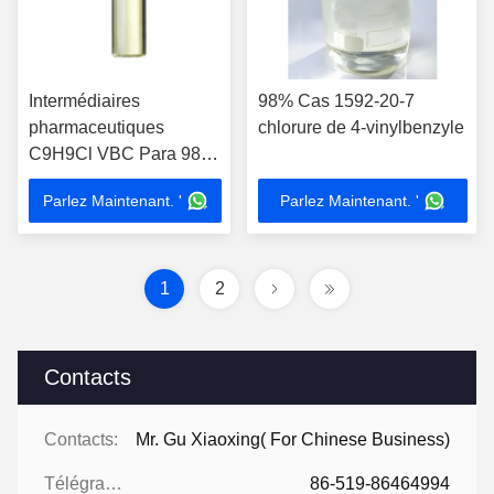
Intermédiaires
98% Cas 1592-20-7
pharmaceutiques
chlorure de 4-vinylbenzyle
C9H9Cl VBC Para 98%
4-chlorométhyl styrène
Parlez Maintenant. '
Parlez Maintenant. '
1
2
Contacts
Contacts:
Mr. Gu Xiaoxing( For Chinese Business)
Télégramme:
86-519-86464994