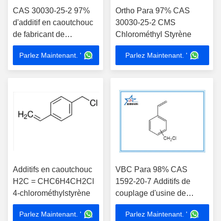
CAS 30030-25-2 97%
Ortho Para 97% CAS
d'additif en caoutchouc
30030-25-2 CMS
de fabricant de
Chlorométhyl Styrène
chlorométhyl styrène
Parlez Maintenant. '
Parlez Maintenant. '
Additifs en caoutchouc
VBC Para 98% CAS
H2C = CHC6H4CH2Cl
1592-20-7 Additifs de
4-chlorométhylstyrène
couplage d'usine de
chlorure de vinylbenzyle
Parlez Maintenant. '
Parlez Maintenant. '