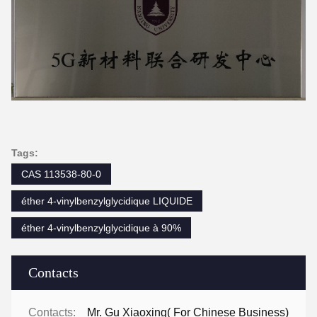
Tags:
CAS 113538-80-0
éther 4-vinylbenzylglycidique LIQUIDE
éther 4-vinylbenzylglycidique à 90%
Contacts
Contacts:
Mr. Gu Xiaoxing( For Chinese Business)