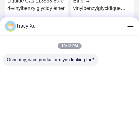
Liquide Cas 113538-80-0
Éther 4-
4-vinylbenzylglycidy éther
vinylbenzylglycidique
liquide brun rouge
Tracy Xu
Parlez Maintenant.
Parlez Maintenant.
10:12 PM
Good day, what product are you looking for?
Shandong Xingshun New Material Co., Ltd.
gxx@xingshengtech.com
86-519-86464994
Rue Miaoqiao, district de Wujin, ville de Changzhou,
province du Jiangsu, République populaire de Chine