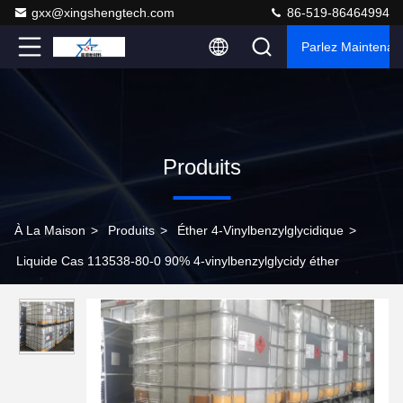
gxx@xingshengtech.com
86-519-86464994
Parlez Maintenant
Produits
À La Maison
>
Produits
>
Éther 4-Vinylbenzylglycidique
>
Liquide Cas 113538-80-0 90% 4-vinylbenzylglycidy éther