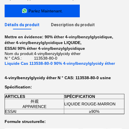
Parlez Maintenant.
Détails du produit
Description du produit
Mettre en évidence:
90% éther 4-vinylbenzylglycidique
,
éther 4-vinylbenzylglycidique LIQUIDE
,
ESSAI 90% éther 4-vinylbenzylglycidique
Nom du produit:
4-vinylbenzylglycidy éther
N ° CAS.:
113538-80-0
Liquide Cas 113538-80-0 90% 4-vinylbenzylglycidy éther
4-vinylbenzylglycidy éther N ° CAS: 113538-80-0 usine
Spécification:
ARTICLES
SPÉCIFICATION
外观
LIQUIDE ROUGE-MARRON
APPARENCE
ESSAI
≥90%
Formule structurelle: