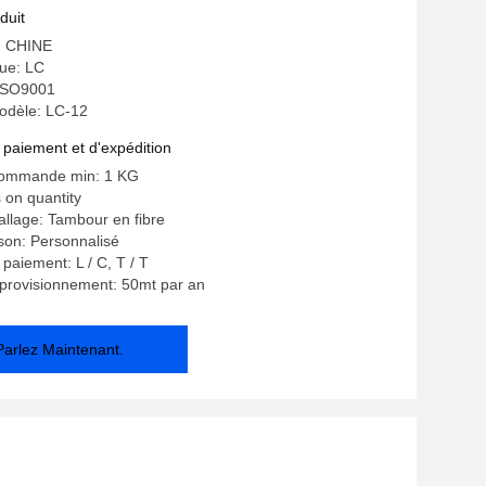
duit
e: CHINE
ue: LC
: ISO9001
odèle: LC-12
 paiement et d'expédition
commande min: 1 KG
 on quantity
allage: Tambour en fibre
ison: Personnalisé
paiement: L / C, T / T
provisionnement: 50mt par an
Parlez Maintenant.