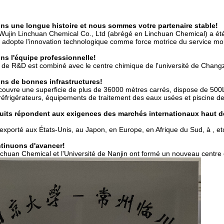
ns une longue histoire et nous sommes votre partenaire stable!
ujin Linchuan Chemical Co., Ltd (abrégé en Linchuan Chemical) a é
 adopte l'innovation technologique comme force motrice du service mo
ns l'équipe professionnelle!
 de R&D est combiné avec le centre chimique de l'université de Chan
ns de bonnes infrastructures!
couvre une superficie de plus de 36000 mètres carrés, dispose de 50
réfrigérateurs,
équipements de traitement des eaux usées et piscine de 
duits répondent aux exigences des marchés internationaux haut 
xporté aux États-Unis, au Japon, en Europe, en Afrique du Sud, à , et
tinuons d'avancer!
chuan Chemical et l'Université de Nanjin ont formé un nouveau centre