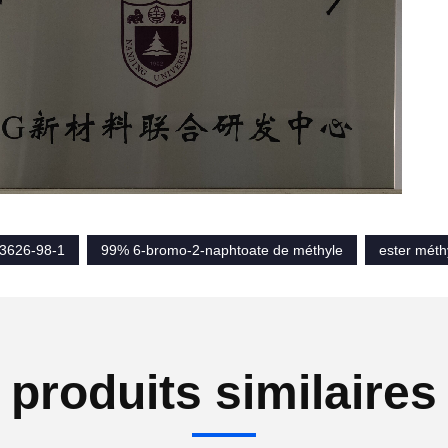
3626-98-1
99% 6-bromo-2-naphtoate de méthyle
ester méth
produits similaires