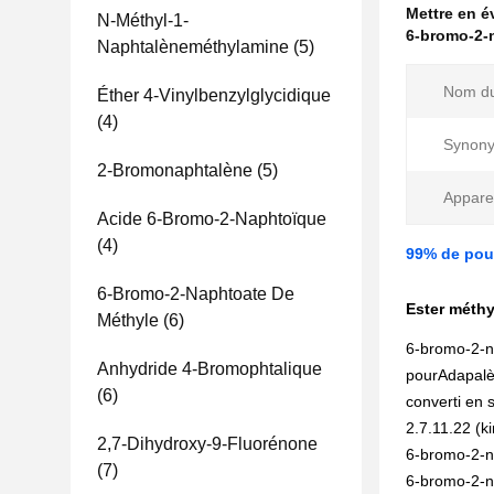
Mettre en 
N-Méthyl-1-
6-bromo-2-
Naphtalèneméthylamine
(5)
Nom du
Éther 4-Vinylbenzylglycidique
(4)
Synon
2-Bromonaphtalène
(5)
Appare
Acide 6-Bromo-2-Naphtoïque
(4)
99% de pou
6-Bromo-2-Naphtoate De
Ester méthy
Méthyle
(6)
6-bromo-2-n
Anhydride 4-Bromophtalique
pour
Adapal
(6)
converti en 
2.7.11.22 (
2,7-Dihydroxy-9-Fluorénone
6-bromo-2-n
(7)
6-bromo-2-n