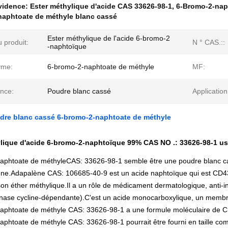
évidence:
Ester méthylique d'acide CAS 33626-98-1
,
6-Bromo-2-nap
naphtoate de méthyle blanc cassé
Ester méthylique de l'acide 6-bromo-2
 produit:
N ° CAS.::
-naphtoïque
yme:
6-bromo-2-naphtoate de méthyle
MF:
nce:
Poudre blanc cassé
Application
dre blanc cassé 6-bromo-2-naphtoate de méthyle
lique d'acide 6-bromo-2-naphtoïque 99% CAS NO .: 33626-98-1 us
aphtoate de méthyle
CAS: 33626-98-1 semble être une poudre blanc cas
ène.Adapalène CAS:
106685-40-9 est un acide naphtoïque qui est CD43
son éther méthylique.Il a un rôle de médicament dermatologique, anti-in
kinase cycline-dépendante).C'est un acide monocarboxylique, un memb
aphtoate de méthyle
CAS: 33626-98-1 a une formule moléculaire de
C
aphtoate de méthyle
CAS: 33626-98-1 pourrait être fourni en taille com