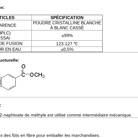
on:
TICLES
SPÉCIFICATION
POUDRE CRISTALLINE BLANCHE
ARENCE
À BLANC CASSÉ
HPLC)
≥99%
SSAI
DE FUSION
123-127 ℃
R EN EAU
≤0,5%
ucturelle:
:
2-naphtoate de méthyle est utilisé comme intermédiaire mécanique.
ns des fûts en fibre pour emballer les marchandises.