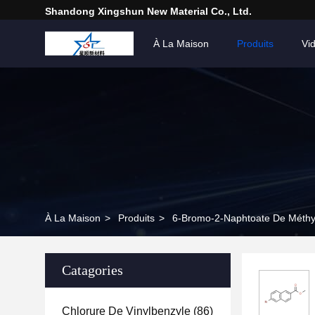
Shandong Xingshun New Material Co., Ltd.
À La Maison
Produits
Vi
À La Maison
>
Produits
>
6-Bromo-2-Naphtoate De Méthy
Catagories
Chlorure De Vinylbenzyle
(86)