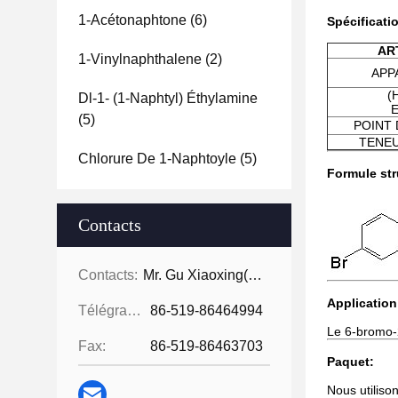
1-Acétonaphtone
(6)
Spécificati
AR
1-Vinylnaphthalene
(2)
APP
(
Dl-1- (1-Naphtyl) Éthylamine
E
(5)
POINT 
TENEU
Chlorure De 1-Naphtoyle
(5)
Formule str
Contacts
Contacts:
Mr. Gu Xiaoxing( For Chinese Business)
Application
Télégramme:
86-519-86464994
Le 6-bromo-
Fax:
86-519-86463703
Paquet:
Nous utiliso