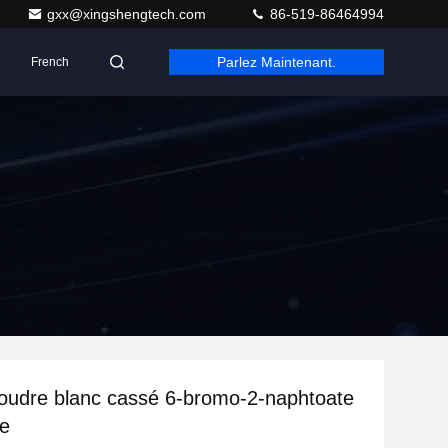
gxx@xingshengtech.com
86-519-86464994
Parlez Maintenant.
French
oudre blanc cassé 6-bromo-2-naphtoate
le