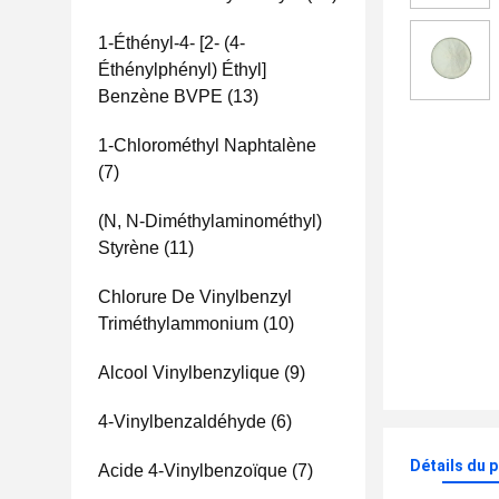
1-Éthényl-4- [2- (4-
Éthénylphényl) Éthyl]
Benzène BVPE
(13)
1-Chlorométhyl Naphtalène
(7)
(N, N-Diméthylaminométhyl)
Styrène
(11)
Chlorure De Vinylbenzyl
Triméthylammonium
(10)
Alcool Vinylbenzylique
(9)
4-Vinylbenzaldéhyde
(6)
Détails du 
Acide 4-Vinylbenzoïque
(7)