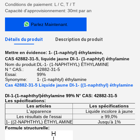
Conditions de paiement: L / C, T / T
Capacité d'approvisionnement: 30mt par an
Parlez Maintenant.
Détails du produit
Description du produit
Mettre en évidence:
1- (1-naphtyl) éthylamine
,
CAS 42882-31-5
,
liquide jaune Dl-1- (1-naphtyl) éthylamine
Nom du produit:
DL-1- (1-NAPHTHYL) ÉTHYLAMINE
N ° CAS.:
42882-31-5
Essai:
99%
Synonyme:
1- (1-naphtyl) éthylamine
Cas 42882-31-5 Liquide jaune Dl-1- ((1-naphthyl) éthylamine
Dl-1-(1-naphthyl)éthylamine 99% N° CAS: 42882-31-5
Les spécifications:
Les articles
Les spécifications
L'apparence
Liquide incolore à jaune
Les résultats de l'essai
≥ 99,0%
1- ((2-NAPHTHYL) ÉTHYL AMINE
Jusqu'à 1%
Formule structurelle: