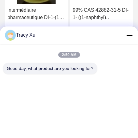
Intermédiaire
99% CAS 42882-31-5 Dl-
pharmaceutique Dl-1-(1-
1- ((1-naphthyl)
naphthyl) éthylamine
éthylamine
Tracy Xu
Parlez Maintenant.
Parlez Maintenant.
2:50 AM
Good day, what product are you looking for?
Shandong Xingshun New Material Co., Ltd.
gxx@xingshengtech.com
86-519-86464994
Rue Miaoqiao, district de Wujin, ville de Changzhou,
province du Jiangsu, République populaire de Chine