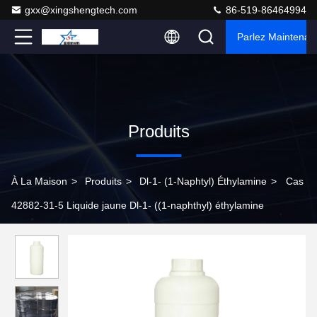
gxx@xingshengtech.com
86-519-86464994
Parlez Maintenant
Produits
À La Maison
>
Produits
>
Dl-1- (1-Naphtyl) Éthylamine
>
Cas
42882-31-5 Liquide jaune Dl-1- ((1-naphthyl) éthylamine