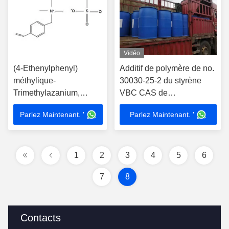
Vidéo
(4-Ethenylphenyl)
Additif de polymère de no.
méthylique-
30030-25-2 du styrène
Trimethylazanium,
VBC CAS de
Methanesulfonate CAS
Chloromethyl
Parlez Maintenant. '
Parlez Maintenant. '
848683-69-2
1
2
3
4
5
6
7
8
Contacts