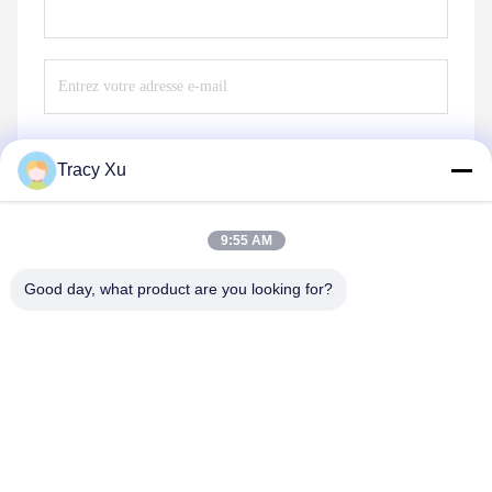
Tracy Xu
Envoyer
9:55 AM
Good day, what product are you looking for?
Shandong Xingshun New Material Co., Ltd.
gxx@xingshengtech.com
86-519-86464994
Rue Miaoqiao, district de Wujin, ville de Changzhou,