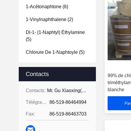
1-Acétonaphtone
(6)
1-Vinylnaphthalene
(2)
Dl-1- (1-Naphtyl) Éthylamine
(5)
Chlorure De 1-Naphtoyle
(5)
Contacts
99% de chlo
triméthyla
blanche
Contacts:
Mr. Gu Xiaoxing( For Chinese Business)
Télégramme:
86-519-86464994
Par
Fax:
86-519-86463703