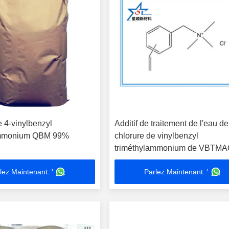
e 4-vinylbenzyl
Additif de traitement de l'eau de
ammonium QBM 99%
chlorure de vinylbenzyl
triméthylammonium de VBTM
99% CAS 26616-35-3
lez Maintenant. '
Parlez Maintenant. '