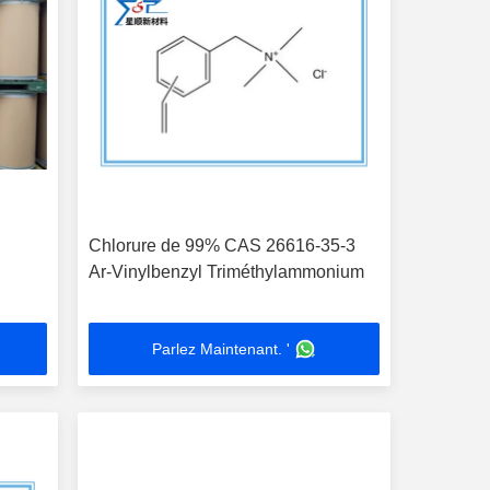
Chlorure de 99% CAS 26616-35-3
Ar-Vinylbenzyl Triméthylammonium
Parlez Maintenant. '