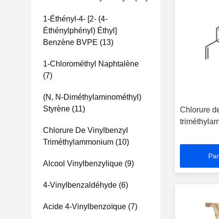
1-Éthényl-4- [2- (4-
Éthénylphényl) Éthyl]
Benzène BVPE
(13)
1-Chlorométhyl Naphtalène
(7)
(N, N-Diméthylaminométhyl)
Styrène
(11)
Chlorure d
triméthyl
Chlorure De Vinylbenzyl
Triméthylammonium
(10)
Par
Alcool Vinylbenzylique
(9)
4-Vinylbenzaldéhyde
(6)
Acide 4-Vinylbenzoïque
(7)