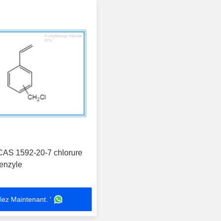
AS 1592-20-7 chlorure
benzyle
lez Maintenant. '