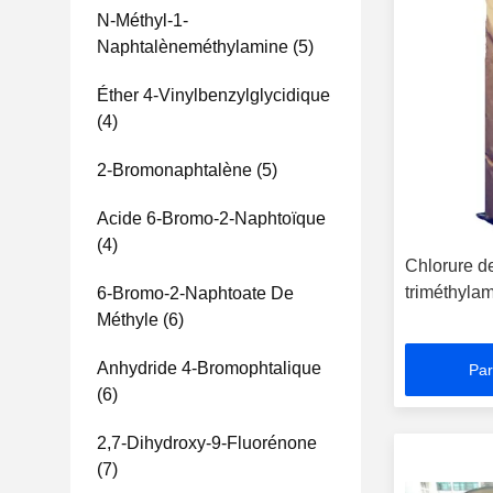
N-Méthyl-1-
Naphtalèneméthylamine
(5)
Éther 4-Vinylbenzylglycidique
(4)
2-Bromonaphtalène
(5)
Acide 6-Bromo-2-Naphtoïque
(4)
Chlorure d
triméthyl
6-Bromo-2-Naphtoate De
Méthyle
(6)
Anhydride 4-Bromophtalique
Par
(6)
2,7-Dihydroxy-9-Fluorénone
(7)