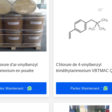
rure d'ar-vinylbenzyl
Chlorure de 4-vinylbenzyl
mmonium en poudre
triméthylammonium VBTMAC
lez Maintenant. '
Parlez Maintenant. '