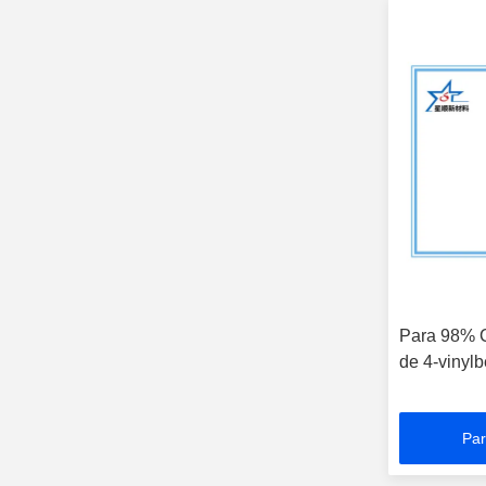
Para 98% C
de 4-vinyl
Par