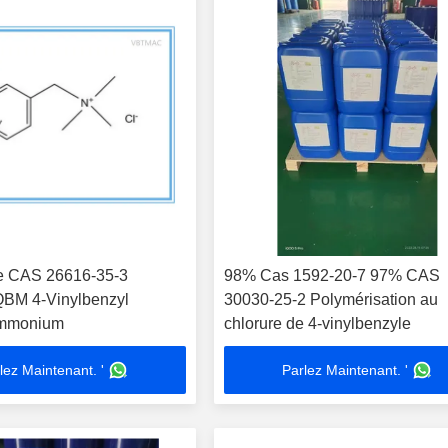
e CAS 26616-35-3
98% Cas 1592-20-7 97% CAS
M 4-Vinylbenzyl
30030-25-2 Polymérisation au
ammonium
chlorure de 4-vinylbenzyle
lez Maintenant. '
Parlez Maintenant. '