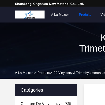
Shandong Xingshun New Material Co., Ltd.
À La Maison
Produits
Vi
Trime
À La Maison
>
Produits
>
99 Vinylbenzyl Trimethylammonium
Catégories
Chlorure De Vinylbenzyle
(86)