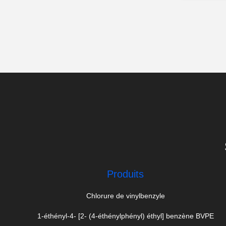
Produits
Chlorure de vinylbenzyle
1-éthényl-4- [2- (4-éthénylphényl) éthyl] benzène BVPE