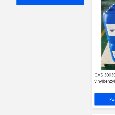
CAS 30030-
vinylbenzy
Par