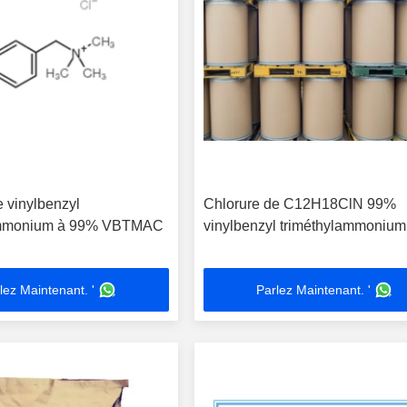
e vinylbenzyl
Chlorure de C12H18ClN 99%
ammonium à 99% VBTMAC
vinylbenzyl triméthylammonium
lez Maintenant. '
Parlez Maintenant. '