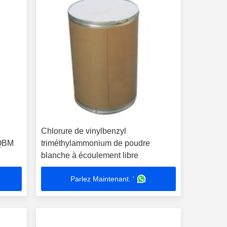
Chlorure de vinylbenzyl
 QBM
triméthylammonium de poudre
blanche à écoulement libre
Parlez Maintenant. '