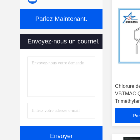
Parlez Maintenant.
Envoyez-nous un courriel.
Chlorure d
VBTMAC QB
Triméthyl
Par
Envoyer