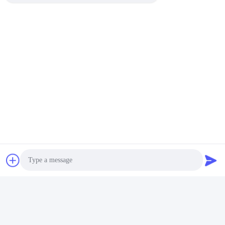
Chlorure de 99% CAS
Chlorure de vinylbenzyl
26616-35-3 Ar-
triméthylammonium à 99%
Vinylbenzyl
VBTMAC
Triméthylammonium
Parlez Maintenant.
Parlez Maintenant.
Shandong Xingshun New Material Co., Ltd.
gxx@xingshengtech.com
86-519-86464994
Photo
Rue Miaoqiao, district de Wujin, ville de Changzhou,