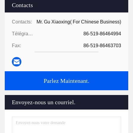
Contacts
Contacts:
Mr. Gu Xiaoxing( For Chinese Business)
Télégramme:
86-519-86464994
Fax:
86-519-86463703
Parlez Maintenant.
Envoyez-nous un courriel.