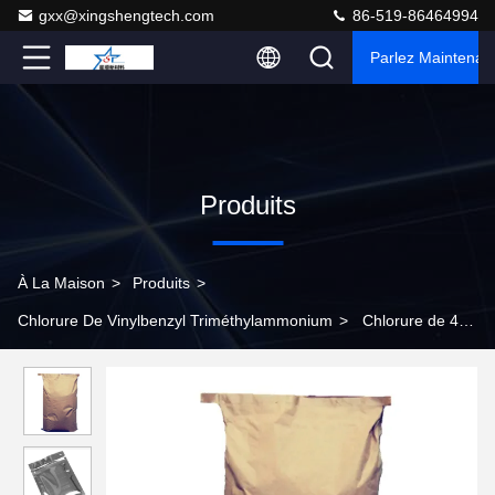
gxx@xingshengtech.com
86-519-86464994
Parlez Maintenant
Produits
À La Maison
>
Produits
>
Chlorure De Vinylbenzyl Triméthylammonium
>
Chlorure de 4-
vinylbenzyl triméthylammonium QBM 99%