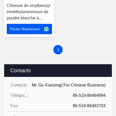
Chlorure de vinylbenzyl
triméthylammonium de
poudre blanche à
écoulement libre
Parlez Maintenant. '
1
Contacts
Contacts:
Mr. Gu Xiaoxing( For Chinese Business)
Télégramme:
86-519-86464994
Fax:
86-519-86463703