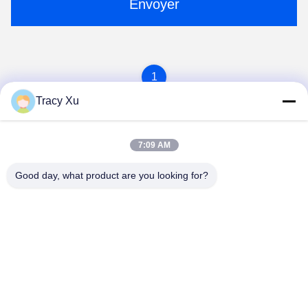
Envoyer
1
Tracy Xu
7:09 AM
Good day, what product are you looking for?
Shandong Xingshun New Material Co., Ltd.
gxx@xingshengtech.com
86-519-86464994
Rue Miaoqiao, district de Wujin, ville de Changzhou,