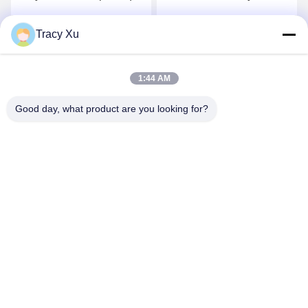
bromophtalique
Tracy Xu
Parlez Maintenant.
Parlez Maintenant.
1:44 AM
Good day, what product are you looking for?
Shandong Xingshun New Material Co., Ltd.
gxx@xingshengtech.com
86-519-86464994
Rue Miaoqiao, district de Wujin, ville de Changzhou,
province du Jiangsu, République populaire de Chine