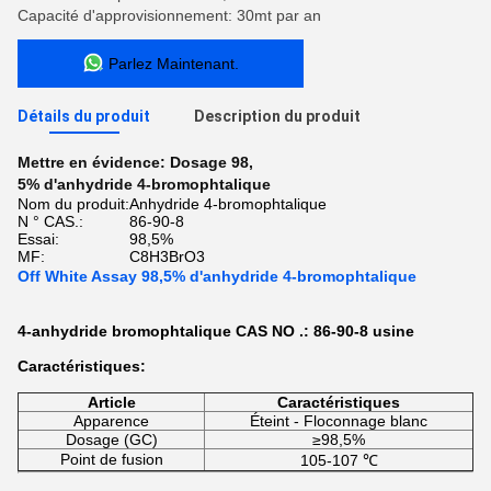
Capacité d'approvisionnement: 30mt par an
Parlez Maintenant.
Détails du produit
Description du produit
Mettre en évidence:
Dosage 98
,
5% d'anhydride 4-bromophtalique
Nom du produit:
Anhydride 4-bromophtalique
N ° CAS.:
86-90-8
Essai:
98,5%
MF:
C8H3BrO3
Off White Assay 98,5% d'anhydride 4-bromophtalique
4-anhydride bromophtalique CAS NO .: 86-90-8 usine
Caractéristiques:
Article
Caractéristiques
Apparence
Éteint - Floconnage blanc
Dosage (GC)
≥98,5%
Point de fusion
105-107 ℃