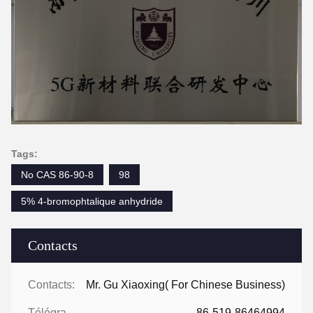
Tags:
No CAS 86-90-8
98
5% 4-bromophtalique anhydride
Contacts
Contacts:
Mr. Gu Xiaoxing( For Chinese Business)
Télégramme:
86-519-86464994