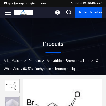
gxx@xingshengtech.com
86-519-86464994
Parlez Maintenant
Produits
À La Maison
>
Produits
>
Anhydride 4-Bromophtalique
>
Off
White Assay 98,5% d'anhydride 4-bromophtalique