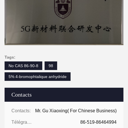
Tags:
No CAS 86-90-8
98
5% 4-bromophtalique anhydride
Contacts
Contacts:
Mr. Gu Xiaoxing( For Chinese Business)
Télégramme:
86-519-86464994