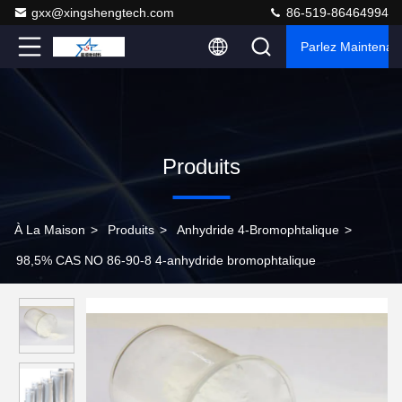
gxx@xingshengtech.com
86-519-86464994
Parlez Maintenant
Produits
À La Maison
>
Produits
>
Anhydride 4-Bromophtalique
>
98,5% CAS NO 86-90-8 4-anhydride bromophtalique