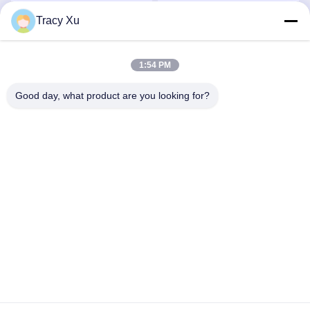
Tracy Xu
Parlez Maintenant.
Parlez Maintenant.
1:54 PM
Good day, what product are you looking for?
Shandong Xingshun New Material Co., Ltd.
gxx@xingshengtech.com
86-519-86464994
Rue Miaoqiao, district de Wujin, ville de Changzhou,
province du Jiangsu, République populaire de Chine
Chine Bonne qualité Chlorure de vinylbenzyle Le