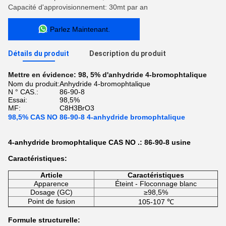
Capacité d'approvisionnement: 30mt par an
Parlez Maintenant.
Détails du produit
Description du produit
Mettre en évidence:
98
,
5% d'anhydride 4-bromophtalique
Nom du produit:
Anhydride 4-bromophtalique
N ° CAS.:
86-90-8
Essai:
98,5%
MF:
C8H3BrO3
98,5% CAS NO 86-90-8 4-anhydride bromophtalique
4-anhydride bromophtalique CAS NO .: 86-90-8 usine
Caractéristiques:
Article
Caractéristiques
Apparence
Éteint - Floconnage blanc
Dosage (GC)
≥98,5%
Point de fusion
105-107 ℃
Formule structurelle: