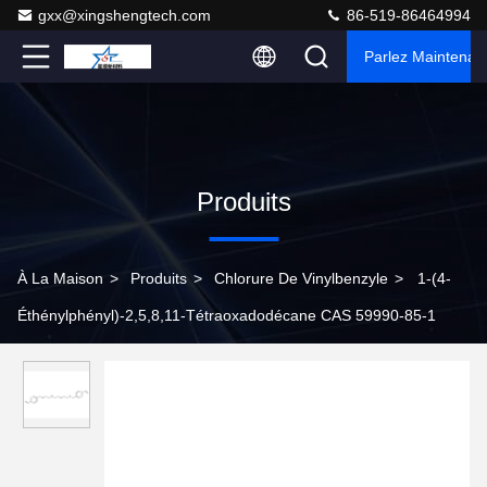
gxx@xingshengtech.com
86-519-86464994
Parlez Maintenant
Produits
À La Maison
>
Produits
>
Chlorure De Vinylbenzyle
>
1-(4-
Éthénylphényl)-2,5,8,11-Tétraoxadodécane CAS 59990-85-1