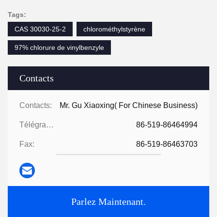
Tags:
CAS 30030-25-2
chlorométhylstyrène
97% chlorure de vinylbenzyle
Contacts
Contacts:
Mr. Gu Xiaoxing( For Chinese Business)
Télégramme:
86-519-86464994
Fax:
86-519-86463703
Parlez Maintenant.