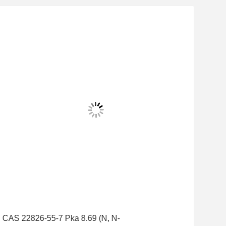
CAS 22826-55-7 Pka 8.69 (N, N-
N °