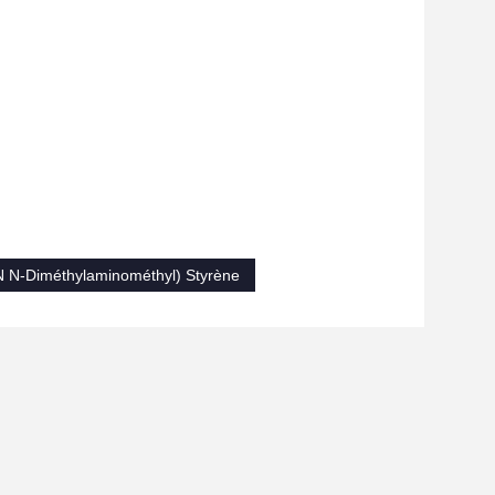
 N-Diméthylaminométhyl) Styrène