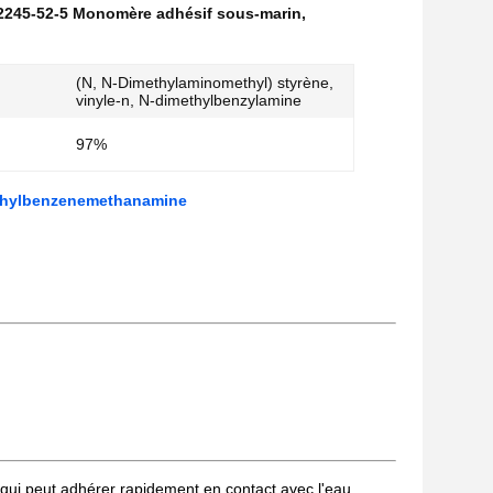
2245-52-5 Monomère adhésif sous-marin
,
(N, N-Dimethylaminomethyl) styrène,
vinyle-n, N-dimethylbenzylamine
97%
ethylbenzenemethanamine
qui peut adhérer rapidement en contact avec l'eau