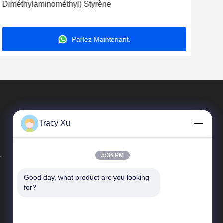
Diméthylaminométhyl) Styrène
Dim
Parlez Maintenant.
Tracy Xu
.
5:36 PM
Good day, what product are you looking 
Liens Rapides
for?
Profil de l'entreprise
Visite de l'usine