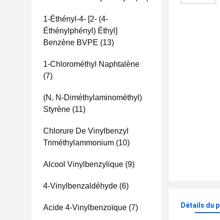
1-Éthényl-4- [2- (4-
Éthénylphényl) Éthyl]
Benzène BVPE
(13)
1-Chlorométhyl Naphtalène
(7)
(N, N-Diméthylaminométhyl)
Styrène
(11)
Chlorure De Vinylbenzyl
Triméthylammonium
(10)
Alcool Vinylbenzylique
(9)
4-Vinylbenzaldéhyde
(6)
Détails du 
Acide 4-Vinylbenzoïque
(7)