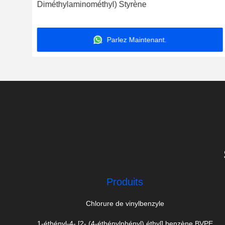
Diméthylaminométhyl) Styrène
Parlez Maintenant.
Produits
Chlorure de vinylbenzyle
1-éthényl-4- [2- (4-éthénylphényl) éthyl] benzène BVPE