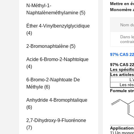
Mettre en 
N-Méthyl-1-
Monomère a
Naphtalèneméthylamine
(5)
Nom du
Éther 4-Vinylbenzylglycidique
(4)
Dans l
contrai
2-Bromonaphtalène
(5)
97% CAS 22
Acide 6-Bromo-2-Naphtoïque
97% CAS 22
(4)
Les spécifi
Les articles
6-Bromo-2-Naphtoate De
L'
Les résu
Méthyle
(6)
Formule str
Anhydride 4-Bromophtalique
(6)
2,7-Dihydroxy-9-Fluorénone
(7)
Application
1) Un monomè