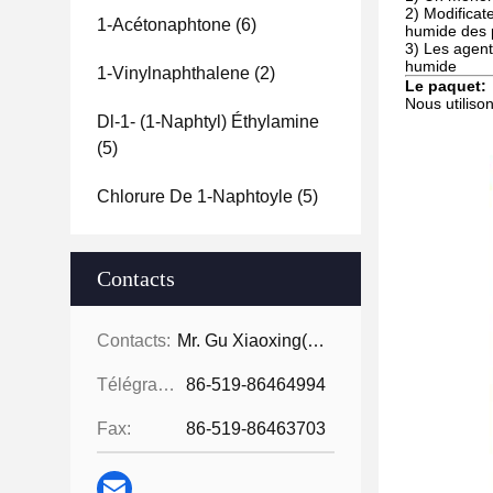
2) Modificat
1-Acétonaphtone
(6)
humide des
3) Les agent
humide
1-Vinylnaphthalene
(2)
Le paquet:
Nous utiliso
Dl-1- (1-Naphtyl) Éthylamine
(5)
Chlorure De 1-Naphtoyle
(5)
Contacts
Contacts:
Mr. Gu Xiaoxing( For Chinese Business)
Télégramme:
86-519-86464994
Fax:
86-519-86463703