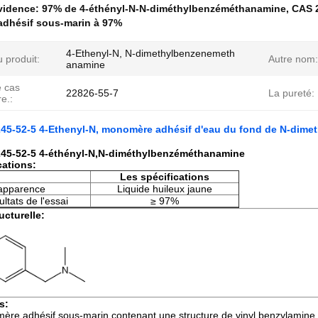
évidence:
97% de 4-éthényl-N-N-diméthylbenzéméthanamine
,
CAS 
dhésif sous-marin à 97%
4-Ethenyl-N, N-dimethylbenzenemeth
 produit:
Autre nom:
anamine
e cas
22826-55-7
La pureté:
re.:
45-52-5 4-Ethenyl-N, monomère adhésif d'eau du fond de N-dim
45-52-5 4-éthényl-N,N-diméthylbenzéméthanamine
cations:
Les spécifications
apparence
Liquide huileux jaune
ltats de l'essai
≥ 97%
ucturelle:
s:
re adhésif sous-marin contenant une structure de vinyl benzylamine 