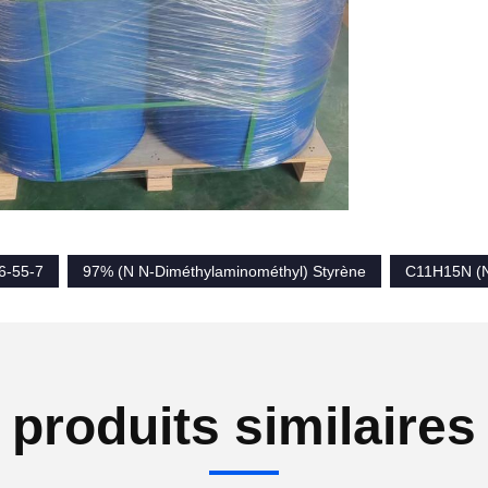
6-55-7
97% (N N-Diméthylaminométhyl) Styrène
C11H15N (N
produits similaires