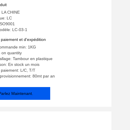
benzenemethanamine
duit
e: LA CHINE
ue: LC
: ISO9001
dèle: LC-03-1
 paiement et d'expédition
commande min: 1KG
 on quantity
allage: Tambour en plastique
ison: En stock un mois
 paiement: L/C, T/T
provisionnement: 80mt par an
Parlez Maintenant.