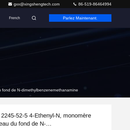
gxx@xingshengtech.com
86-519-86464994
Parlez Maintenant.
French
u fond de N-dimethylbenzenemethanamine
2245-52-5 4-Ethenyl-N, monomère
'eau du fond de N-