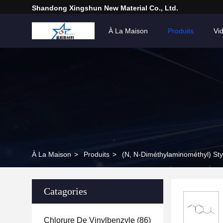
Shandong Xingshun New Material Co., Ltd.
À La Maison
Produits
Vi
À La Maison
>
Produits
>
(N, N-Diméthylaminométhyl) St
Catagories
Chlorure De Vinylbenzyle
(86)