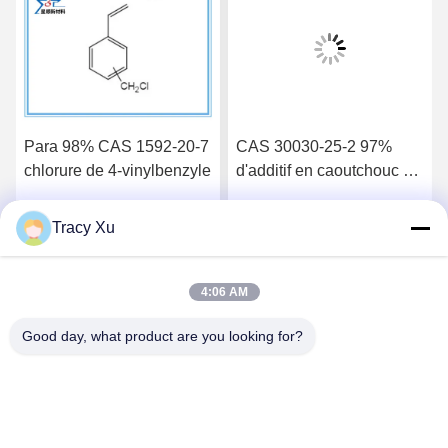
Para 98% CAS 1592-20-7
CAS 30030-25-2 97%
chlorure de 4-vinylbenzyle
d'additif en caoutchouc de
fabricant de chlorométhyl
styrène
Tracy Xu
Parlez Maintenant.
Parlez Maintenant.
4:06 AM
Good day, what product are you looking for?
Shandong Xingshun New Material Co., Ltd.
gxx@xingshengtech.com