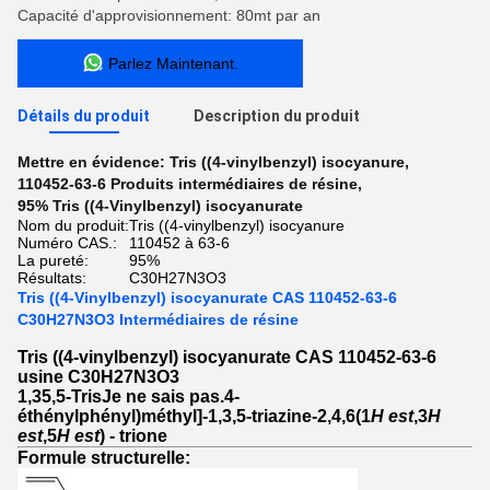
Capacité d'approvisionnement: 80mt par an
Parlez Maintenant.
Détails du produit
Description du produit
Mettre en évidence:
Tris ((4-vinylbenzyl) isocyanure
,
110452-63-6 Produits intermédiaires de résine
,
95% Tris ((4-Vinylbenzyl) isocyanurate
Nom du produit:
Tris ((4-vinylbenzyl) isocyanure
Numéro CAS.:
110452 à 63-6
La pureté:
95%
Résultats:
C30H27N3O3
Tris ((4-Vinylbenzyl) isocyanurate CAS 110452-63-6
C30H27N3O3 Intermédiaires de résine
Tris ((4-vinylbenzyl) isocyanurate CAS 110452-63-6
usine C30H27N3O3
1,35,5-Tris
Je ne sais pas.
4-
éthénylphényl)méthyl]-1,3,5-triazine-2,4,6(1
H est
,3
H
est
,5
H est
) - trione
Formule structurelle: