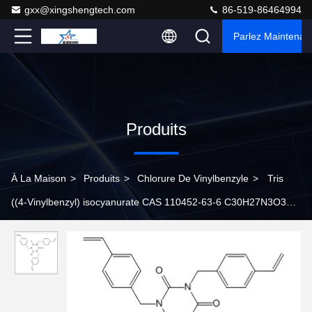
gxx@xingshengtech.com
86-519-86464994
Parlez Maintenant
Produits
À La Maison
>
Produits
>
Chlorure De Vinylbenzyle
>
Tris
((4-Vinylbenzyl) isocyanurate CAS 110452-63-6 C30H27N3O3
Intermédiaires de résine