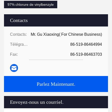
97% chlorure de vinylbenzyle
Contacts
Contacts:
Mr. Gu Xiaoxing( For Chinese Business)
Télégramme:
86-519-86464994
Fax:
86-519-86463703
Parlez Maintenant.
Envoyez-nous un courriel.